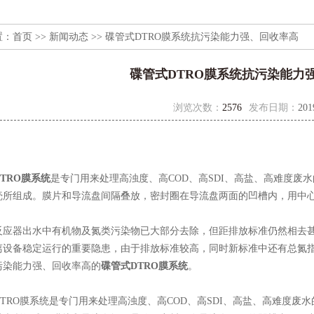
置：
首页
>>
新闻动态
>> 碟管式DTRO膜系统抗污染能力强、回收率高
碟管式DTRO膜系统抗污染能力
浏览次数：
2576
发布日期：
201
TRO膜系统
是专门用来处理高浊度、高COD、高SDI、高盐、高难度废
壳所组成。膜片和导流盘间隔叠放，密封圈在导流盘两面的凹槽内，用中
器出水中有机物及氮类污染物已大部分去除，但距排放标准仍然相去甚
离设备稳定运行的重要隐患，由于排放标准较高，同时新标准中还有总氮
污染能力强、回收率高的
碟管式DTRO膜系统
。
RO膜系统是专门用来处理高浊度、高COD、高SDI、高盐、高难度废水