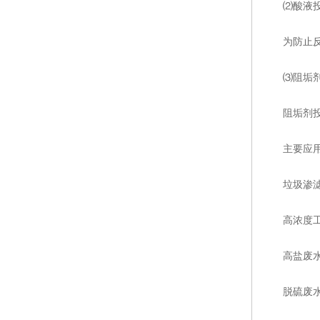
⑵酸液投
为防止反渗
⑶阻垢剂
阻垢剂投加
主要应用
垃圾渗滤
高浓度工
高盐废水
脱硫废水