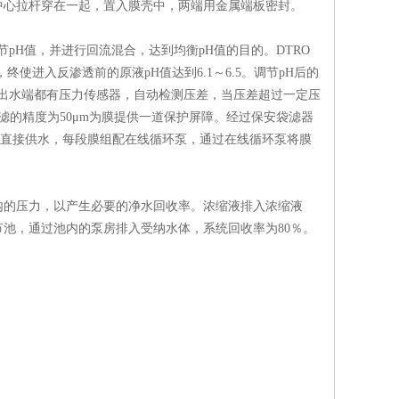
中心拉杆穿在一起，置入膜壳中，两端用金属端板密封。
pH值，并进行回流混合，达到均衡pH值的目的。DTRO
使进入反渗透前的原液pH值达到6.1～6.5。调节pH后的
进、出水端都有压力传感器，自动检测压差，当压差超过一定压
的精度为50μm为膜提供一道保护屏障。经过保安袋滤器
泵直接供水，每段膜组配在线循环泵，通过在线循环泵将膜
的压力，以产生必要的净水回收率。浓缩液排入浓缩液
池，通过池内的泵房排入受纳水体，系统回收率为80％。