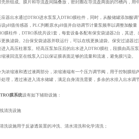
膜壳所组成。膜片和导流盘间隔叠放，密封圈在导流盘两面的凹槽内，用
出水通过DTRO进水泵泵入DTRO膜柱件，同时，从酸储罐添加酸调节
设pH值传感器，PLC判断原水pH值并自动调节计量泵频率以调整加酸量，终
RO膜柱件，DTRO系统共设1套，每套设备各配有保安袋滤器2台，其
示更换滤袋。2台保安袋滤器并联运行，可以在线更换滤袋。保安过滤器过滤
接进入高压柱塞泵。经高压泵加压后的出水进入DTRO膜柱，段膜由高压
浓缩液回流至在线泵入口以保证膜表面足够的流量和流速，避免膜污染。
浓缩液和透过液两部分，浓缩液端有一个压力调节阀，用于控制膜组内
行处理，透过液进入清水储罐，满足自身清洗需要，多余的水排入出水调节
TRO膜系统
设有如下辅助设施：
线清洗设施
清洗设施用于反渗透装置的冲洗、清水清洗和化学清洗；