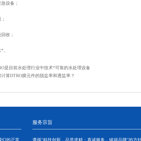
急设备；
；
回收；
*。
TRO是目前水处理行业中技术*可靠的水处理设备
何计算DTRO膜元件的脱盐率和透盐率？
服务宗旨
我们的正常
遵循“科技创新，品质求精；真诚服务，铸就品牌”的方