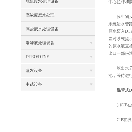
脱硫废水处理设备
中心拉杆和
高浓度废水处理
膜生物反应器
系统进水管路
高盐废水处理设备
原水泵入DT
差时系统提
渗滤液处理设备
的原水液直
出口一部份
DTRO/DTNF
膜出水分为
蒸发设备
池，等待进
中试设备
碟管式D
⑴CIP在
CIP在线