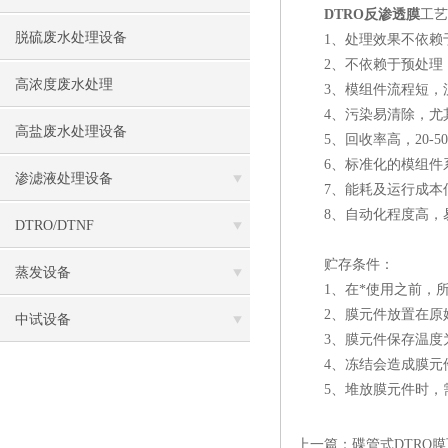
DTRO反渗透膜
工艺
脱硫废水处理设备
1、处理效果不依赖于
2、不依赖于预处理，
高浓度废水处理
3、模组件流程短，流
4、污染易清除，尤其
高盐废水处理设备
5、回收率高，20-50b
6、标准化的模组件系
渗滤液处理设备
7、能耗及运行成本
8、自动化程度高，
DTRO/DTNF
贮存条件：
蒸发设备
1、在*使用之前，所
2、膜元件放置在原始
中试设备
3、膜元件保存温度为5
4、冻结会造成膜元件
5、堆放膜元件时，需
上一篇：
碟管式DTRO